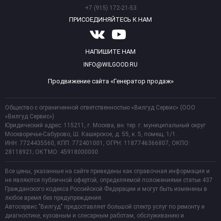
+7 (915) 172-21-53
ПРИСОЕДИНЯЙТЕСЬ К НАМ
НАПИШИТЕ НАМ
INFO@WILGOOD.RU
Продвижение сайта «Генератор продаж»
Общество с ограниченной ответственностью «Вилгуд Сервис» (ООО
«Вилгуд Сервис»)
Юридический адрес: 115211, г. Москва, вн. тер. г. муниципальный округ
Москворечье-Сабурово, Ш. Каширское, д. 55, к. 5, помещ. 1/1.
ИНН: 7724435560, КПП: 772401001, ОГРН: 1187746366807, ОКПО:
28118921; ОКТМО: 45918000000
Все цены, указанные на сайте приведены как справочная информация и
не являются публичной офертой, определяемой положениями статьи 437
Гражданского кодекса Российской Федерации и могут быть изменены в
любое время без предупреждения.
Автосервис "Вилгуд" предоставляет большой спектр услуг по ремонту и
диагностике, кузовным и слесарным работам, обслуживанию и