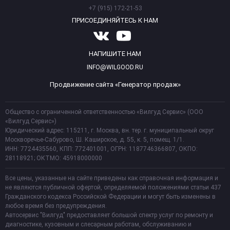
+7 (915) 172-21-53
ПРИСОЕДИНЯЙТЕСЬ К НАМ
НАПИШИТЕ НАМ
INFO@WILGOOD.RU
Продвижение сайта «Генератор продаж»
Общество с ограниченной ответственностью «Вилгуд Сервис» (ООО
«Вилгуд Сервис»)
Юридический адрес: 115211, г. Москва, вн. тер. г. муниципальный округ
Москворечье-Сабурово, Ш. Каширское, д. 55, к. 5, помещ. 1/1.
ИНН: 7724435560, КПП: 772401001, ОГРН: 1187746366807, ОКПО:
28118921; ОКТМО: 45918000000
Все цены, указанные на сайте приведены как справочная информация и
не являются публичной офертой, определяемой положениями статьи 437
Гражданского кодекса Российской Федерации и могут быть изменены в
любое время без предупреждения.
Автосервис "Вилгуд" предоставляет большой спектр услуг по ремонту и
диагностике, кузовным и слесарным работам, обслуживанию и