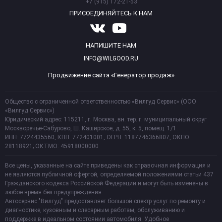
+7 (915) 172-21-53
ПРИСОЕДИНЯЙТЕСЬ К НАМ
НАПИШИТЕ НАМ
INFO@WILGOOD.RU
Продвижение сайта «Генератор продаж»
Общество с ограниченной ответственностью «Вилгуд Сервис» (ООО
«Вилгуд Сервис»)
Юридический адрес: 115211, г. Москва, вн. тер. г. муниципальный округ
Москворечье-Сабурово, Ш. Каширское, д. 55, к. 5, помещ. 1/1.
ИНН: 7724435560, КПП: 772401001, ОГРН: 1187746366807, ОКПО:
28118921; ОКТМО: 45918000000
Все цены, указанные на сайте приведены как справочная информация и
не являются публичной офертой, определяемой положениями статьи 437
Гражданского кодекса Российской Федерации и могут быть изменены в
любое время без предупреждения.
Автосервис "Вилгуд" предоставляет большой спектр услуг по ремонту и
диагностике, кузовным и слесарным работам, обслуживанию и
поддержке в идеальном состоянии автомобиля. Удобное