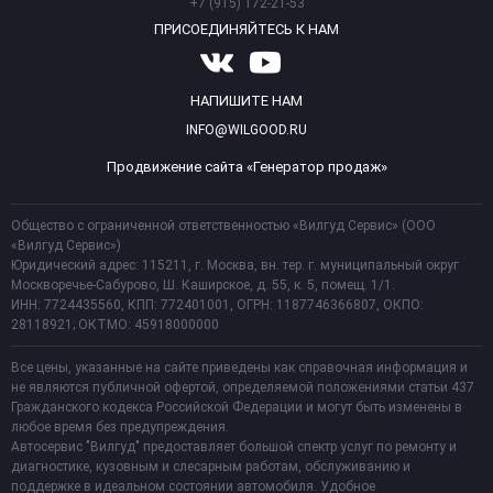
+7 (915) 172-21-53
ПРИСОЕДИНЯЙТЕСЬ К НАМ
НАПИШИТЕ НАМ
INFO@WILGOOD.RU
Продвижение сайта «Генератор продаж»
Общество с ограниченной ответственностью «Вилгуд Сервис» (ООО
«Вилгуд Сервис»)
Юридический адрес: 115211, г. Москва, вн. тер. г. муниципальный округ
Москворечье-Сабурово, Ш. Каширское, д. 55, к. 5, помещ. 1/1.
ИНН: 7724435560, КПП: 772401001, ОГРН: 1187746366807, ОКПО:
28118921; ОКТМО: 45918000000
Все цены, указанные на сайте приведены как справочная информация и
не являются публичной офертой, определяемой положениями статьи 437
Гражданского кодекса Российской Федерации и могут быть изменены в
любое время без предупреждения.
Автосервис "Вилгуд" предоставляет большой спектр услуг по ремонту и
диагностике, кузовным и слесарным работам, обслуживанию и
поддержке в идеальном состоянии автомобиля. Удобное