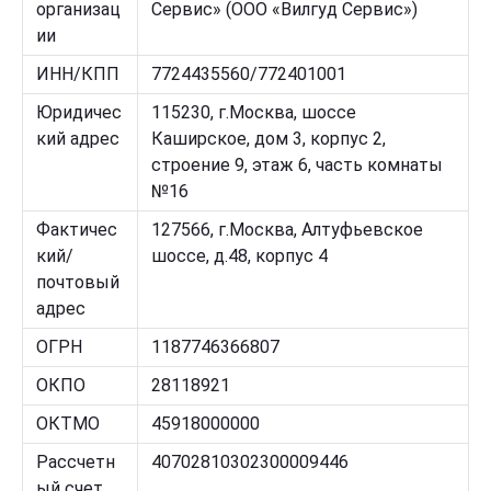
организац
Сервис» (ООО «Вилгуд Сервис»)
ии
ИНН/КПП
7724435560/772401001
Юридичес
115230, г.Москва, шоссе
кий адрес
Каширское, дом 3, корпус 2,
строение 9, этаж 6, часть комнаты
№16
Фактичес
127566, г.Москва, Алтуфьевское
кий/
шоссе, д.48, корпус 4
почтовый
адрес
ОГРН
1187746366807
ОКПО
28118921
ОКТМО
45918000000
Рассчетн
40702810302300009446
ый счет