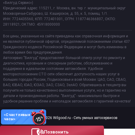
«Вилгуд Сервис»)
Юридический адрес: 115211, г. Москва, вн. тер. г. муниципальный округ
Москворечье-Сабурово, Ш. Каширское, д. 55, к. 5, помещ. 1/1.
ИНН: 7724435560, КПП: 772401001, ОГРН: 1187746366807, ОКПО:
28118921; ОКТМО: 45918000000
Все цены, указанные на сайте приведены как справочная информация и
не являются публичной офертой, определяемой положениями статьи 437
Гражданского кодекса Российской Федерации и могут быть изменены в
любое время без предупреждения.
Автосервис "Вилгуд" предоставляет большой спектр услуг по ремонту и
диагностике, кузовным и слесарным работам, обслуживанию и
поддержке в идеальном состоянии автомобиля. Удобное
месторасположение СТО сети обеспечит доступность наших услуг в
больших городах России, Подмосковье и всей Москве: ЦАО, САО, СВАО,
ВАО, ЮВАО, ЮАО, ЮЗАО, ЗАО, СЗАО, ЗелАО. Обратившись в техцентр вы
получите не только качественно выполненные услуги, но и гарантию на
детали и произведенные работы. "Вилгуд" - максимально быстрое и
удобное решение проблем и неполадок автомобиля с гарантией качества!
«Счастливые
Copyright 2011-2026 Wilgood.ru - Сеть умных автосервисов
часы»
Позвонить